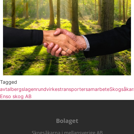
Tagged
avtal
bergslagen
rundvirkestransporter
samarbete
Skogsåkar
Enso skog AB
Bolaget
Skogsåkarna i mellansverige AB