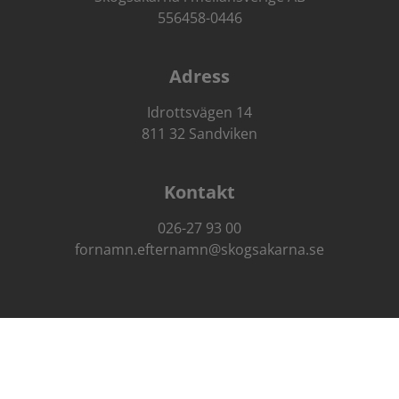
556458-0446
Adress
Idrottsvägen 14
811 32 Sandviken
Kontakt
026-27 93 00
fornamn.efternamn@skogsakarna.se